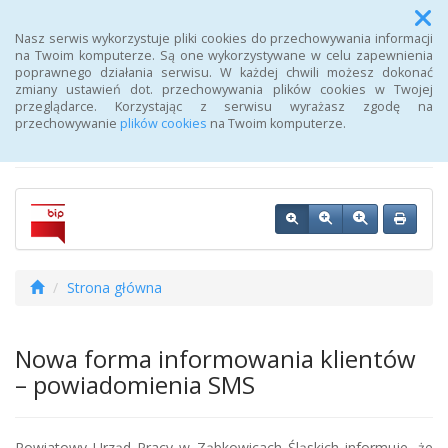
Menu
Nasz serwis wykorzystuje pliki cookies do przechowywania informacji
na Twoim komputerze. Są one wykorzystywane w celu zapewnienia
poprawnego działania serwisu. W każdej chwili możesz dokonać
Biuletyn Informacji
zmiany ustawień dot. przechowywania plików cookies w Twojej
przeglądarce. Korzystając z serwisu wyrażasz zgodę na
Publicznej Urzędu Pracy
przechowywanie
plików cookies
na Twoim komputerze.
Strona główna
Nowa forma informowania klientów
– powiadomienia SMS
Powiatowy Urząd Pracy w Ząbkowicach Śląskich informuje, że