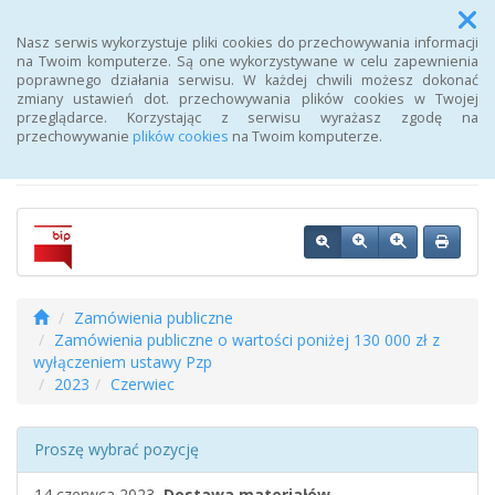
Menu
Nasz serwis wykorzystuje pliki cookies do przechowywania informacji
na Twoim komputerze. Są one wykorzystywane w celu zapewnienia
poprawnego działania serwisu. W każdej chwili możesz dokonać
Biuletyn Informacji
zmiany ustawień dot. przechowywania plików cookies w Twojej
przeglądarce. Korzystając z serwisu wyrażasz zgodę na
Publicznej Urzędu Pracy
przechowywanie
plików cookies
na Twoim komputerze.
Zamówienia publiczne
Zamówienia publiczne o wartości poniżej 130 000 zł z
wyłączeniem ustawy Pzp
2023
Czerwiec
Proszę wybrać pozycję
14 czerwca 2023,
Dostawa materiałów