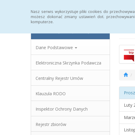
Strona główna
Statystyki
Rejestr zmian
Nasz serwis wykorzystuje pliki cookies do przechowywa
możesz dokonać zmiany ustawień dot. przechowywania
komputerze.
Biu
Powiatowy Urząd Pracy
Dane Podstawowe
Elektroniczna Skrzynka Podawcza
Centralny Rejestr Umów
Prosz
Klauzula RODO
Luty 
Inspektor Ochrony Danych
Marz
Rejestr zbiorów
Listo