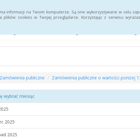
Deklaracja dostępności
Strona Urzędu Pracy
nia informacji na Twoim komputerze. Są one wykorzystywane w celu zap
 plików cookies w Twojej przeglądarce. Korzystając z serwisu wyra
letyn Informacji Publiczne
Zamówienia publiczne
Zamówienia publiczne o wartości poniżej 1
ę wybrać miesiąc
2025
ec 2025
pad 2025