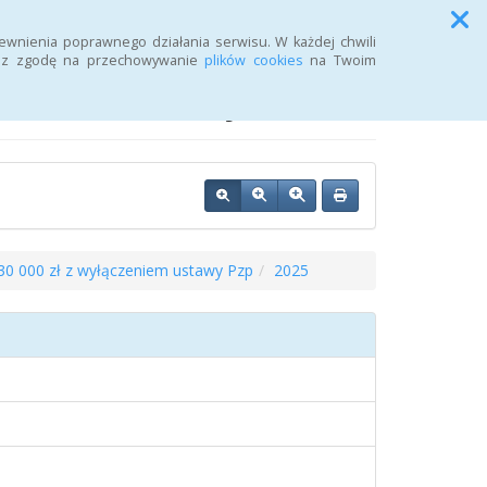
Przycisk wyszukaj duży
Szukaj
ewnienia poprawnego działania serwisu. W każdej chwili
żasz zgodę na przechowywanie
plików cookies
na Twoim
j Urzędu Pracy
30 000 zł z wyłączeniem ustawy Pzp
2025