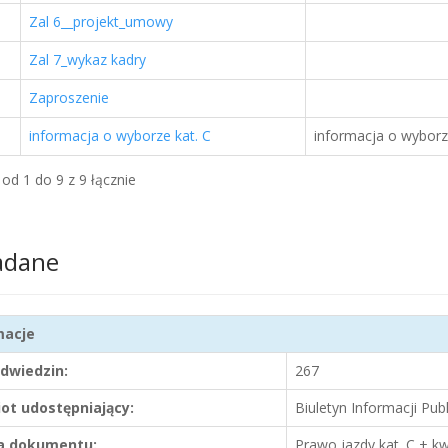
Zal 6__projekt_umowy
Zal 7_wykaz kadry
Zaproszenie
informacja o wyborze kat. C
informacja o wyborz
od 1 do 9 z 9 łącznie
adane
macje
odwiedzin:
267
ot udostępniający:
Biuletyn Informacji Pub
 dokumentu:
Prawo jazdy kat. C + k