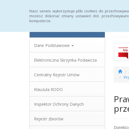
Strona główna
Statystyki
Rejestr zmian
Nasz serwis wykorzystuje pliki cookies do przechowywa
możesz dokonać zmiany ustawień dot. przechowywania
komputerze.
Biu
Powiatowy Urząd Pracy
Dane Podstawowe
Elektroniczna Skrzynka Podawcza
Centralny Rejestr Umów
Pr
Klauzula RODO
Pra
Inspektor Ochrony Danych
prz
Rejestr zbiorów
Dyrekto