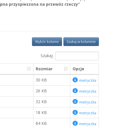
tępna przyspieszona na przewóz rzeczy”
Wybór kolumn
Szukaj w kolumnie
Szukaj:
Rozmiar
Opcje
30 KB
metryczka
26 KB
metryczka
32 KB
metryczka
18 KB
metryczka
84 KB
metryczka