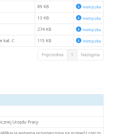
89 KB
metryczka
13 KB
metryczka
274 KB
metryczka
e kat. C
115 KB
metryczka
Poprzednia
1
Następna
licznej Urzędu Pracy
walifikacja wstępna przyspieszona na przewóz rzeczy