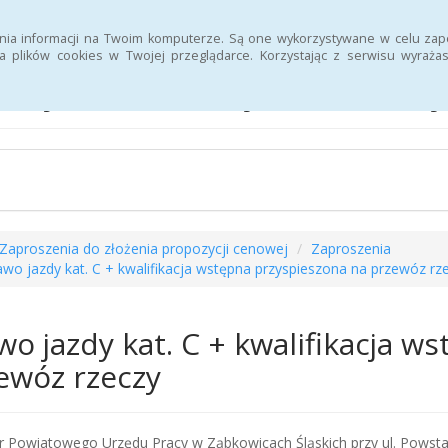
Deklaracja dostępności
Strona Urzędu Pracy
nia informacji na Twoim komputerze. Są one wykorzystywane w celu zap
 plików cookies w Twojej przeglądarce. Korzystając z serwisu wyra
letyn Informacji Publiczne
Zaproszenia do złożenia propozycji cenowej
Zaproszenia
awo jazdy kat. C + kwalifikacja wstępna przyspieszona na przewóz rz
wo jazdy kat. C + kwalifikacja w
ewóz rzeczy
r Powiatowego Urzędu Pracy w Ząbkowicach Śląskich przy ul. Powst