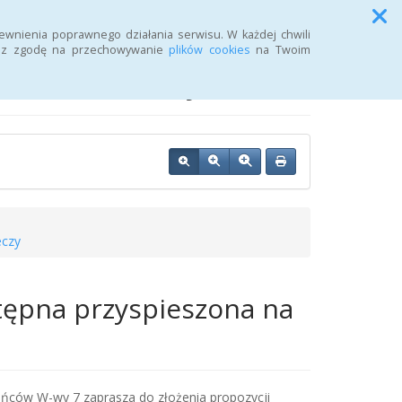
Przycisk wyszukaj duży
Szukaj
ewnienia poprawnego działania serwisu. W każdej chwili
żasz zgodę na przechowywanie
plików cookies
na Twoim
j Urzędu Pracy
eczy
stępna przyspieszona na
ańców W-wy 7 zaprasza do złożenia propozycji