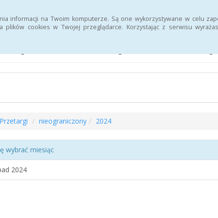
Deklaracja dostępności
Strona Urzędu Pracy
nia informacji na Twoim komputerze. Są one wykorzystywane w celu zap
 plików cookies w Twojej przeglądarce. Korzystając z serwisu wyra
letyn Informacji Publiczne
Przetargi
nieograniczony
2024
ę wybrać miesiąc
pad 2024