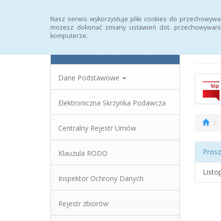
Strona główna
Statystyki
Rejestr zmian
Nasz serwis wykorzystuje pliki cookies do przechowywa
możesz dokonać zmiany ustawień dot. przechowywania
komputerze.
Biu
Powiatowy Urząd Pracy
Dane Podstawowe
Elektroniczna Skrzynka Podawcza
Centralny Rejestr Umów
Prosz
Klauzula RODO
Listo
Inspektor Ochrony Danych
Rejestr zbiorów