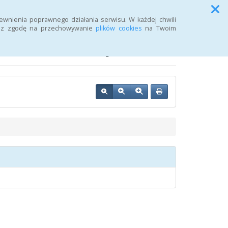
Przycisk wyszukaj duży
Szukaj
ewnienia poprawnego działania serwisu. W każdej chwili
żasz zgodę na przechowywanie
plików cookies
na Twoim
j Urzędu Pracy